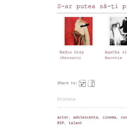
Share to:
Etichete
actor
,
adolescenta
,
cinema
,
co
RIP
,
talent