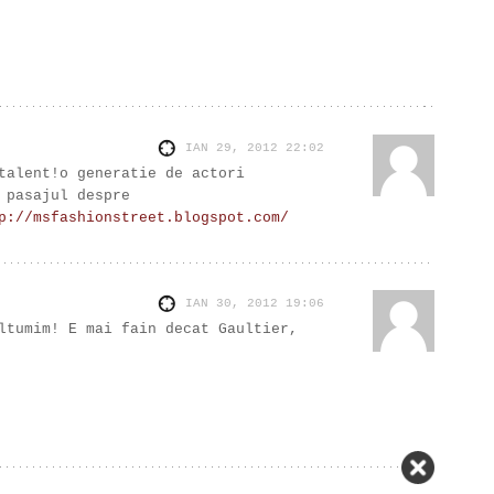
IAN 29, 2012
22:02
talent!o generatie de actori
 pasajul despre
p://msfashionstreet.blogspot.com/
IAN 30, 2012
19:06
ltumim! E mai fain decat Gaultier,