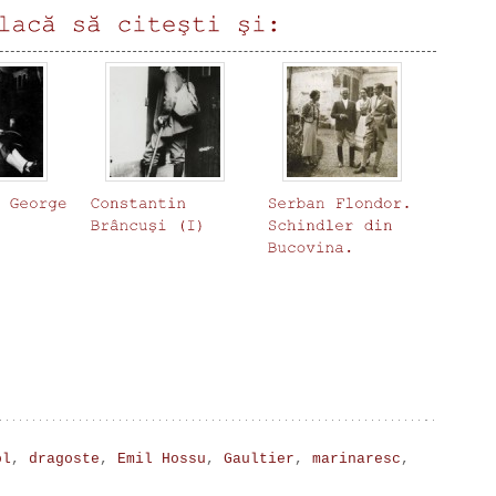
ol
,
dragoste
,
Emil Hossu
,
Gaultier
,
marinaresc
,