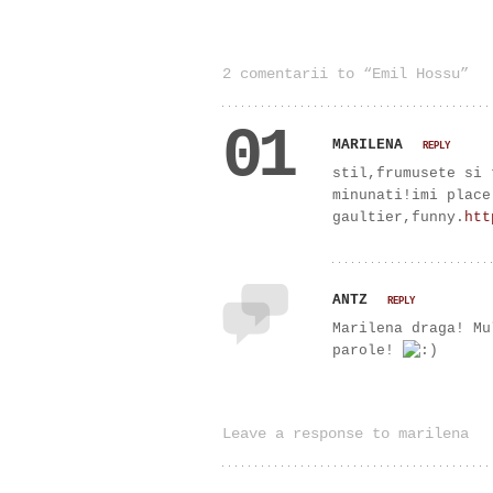
2 comentarii to “Emil Hossu”
01
MARILENA
REPLY
stil,frumusete si 
minunati!imi place
gaultier,funny.
htt
ANTZ
REPLY
Marilena draga! Mu
parole!
Leave a response to marilena