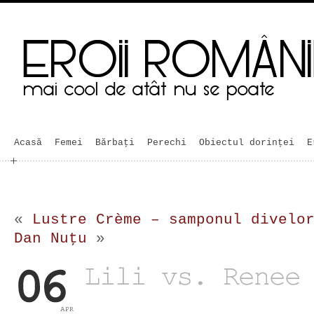
Acasă
Femei
Bărbaţi
Perechi
Obiectul dorinței
E
«
Lustre Crème – samponul divelo
Dan Nuţu
»