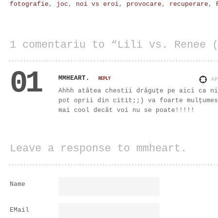
fotografie
,
joc
,
noi vs eroi
,
provocare
,
recuperare
,
1 comentariu to “Lili vs. Renee 
01
MMHEART.
REPLY
A
Ahhh atâtea chestii drăguțe pe aici ca ni
pot oprii din citit;;) va foarte mulțumes
mai cool decât voi nu se poate!!!!!
Leave a response to mmheart.
Name
EMail