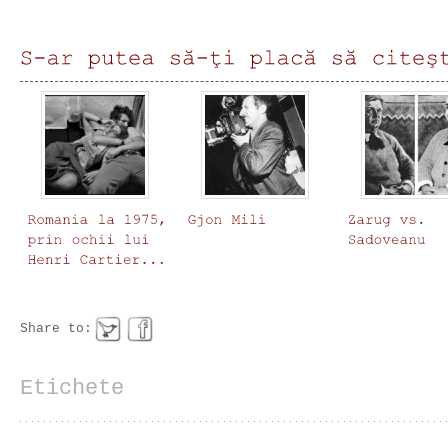
Share to:
Etichete