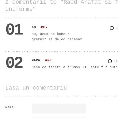
2 comentarii to “Raed Arafat si 
uniforme”
01
AM
REPLY
nu, acum pe bune?!
gratuit si deloc necesar
02
MARA
REPLY
F
Ceea ce faceti e frumos…+10 este f f puti
Lasa un comentariu
Name