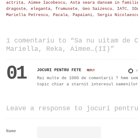
actrita
,
Aimee Iacobescu
,
Asta seara dansam in famili
dragoste
,
eleganta
,
frumusete
,
Geo Saizescu
,
IATC
,
IO
Mariella Petrescu
,
Pacala
,
Papaiani
,
Sergiu Nicolaesc
1 comentariu to “Sa nu uitam de 
Mariella, Reka, Aimee…(II)”
01
JOCURI PENTRU FETE
REPLY
Mai multe de 1000 de comentarii ? hmm sem
topic chiar a starnit interesul oamenilor
Leave a response to jocuri pentr
Name