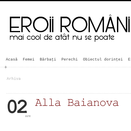
Acasă
Femei
Bărbaţi
Perechi
Obiectul dorinței
E
Arhiva