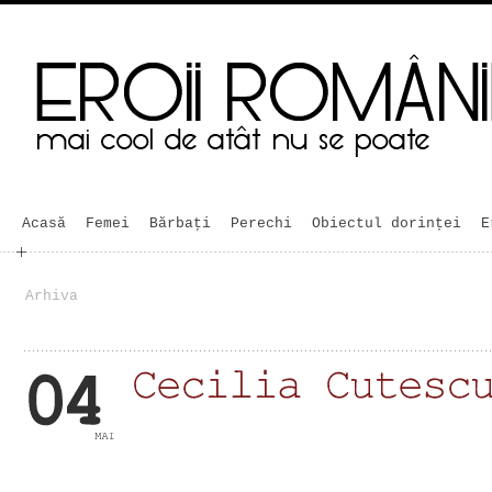
Acasă
Femei
Bărbaţi
Perechi
Obiectul dorinței
E
Arhiva