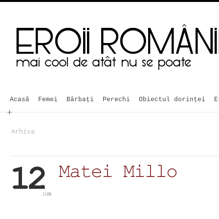
Acasă
Femei
Bărbaţi
Perechi
Obiectul dorinței
E
Arhiva