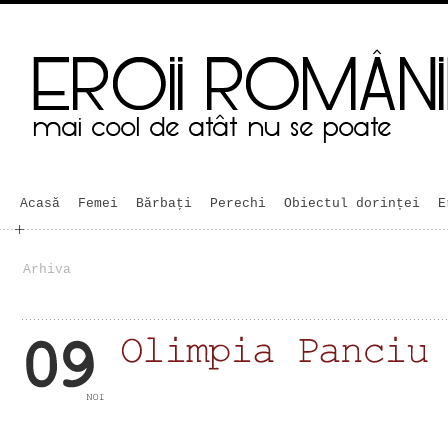
Acasă
Femei
Bărbaţi
Perechi
Obiectul dorinței
E
Arhiva