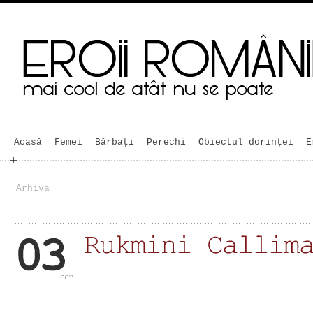
Acasă
Femei
Bărbaţi
Perechi
Obiectul dorinței
E
Arhiva