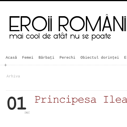
Acasă
Femei
Bărbaţi
Perechi
Obiectul dorinței
E
Arhiva