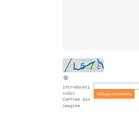
Introduceţi
codul
CAPTCHA din
imagine