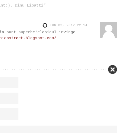
ant:). Dinu Lipatti”
IUN 02, 2012
22:14
ia sunt superbe!clasicul invinge
hionstreet.blogspot.com/