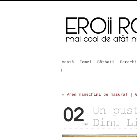
Acasă
Femei
Bărbaţi
Perechi
«
Vrem manechini pe masura!
|