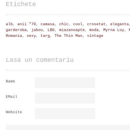
Etichete
alb
,
anii "70
,
camasa
,
chic
,
cool
,
crosetat
,
eleganta
garderoba
,
jabou
,
LBD
,
miazanoapte
,
moda
,
Myrna Loy
,
Romania
,
sexy
,
targ
,
The Thin Man
,
vintage
Lasa un comentariu
Name
EMail
Website