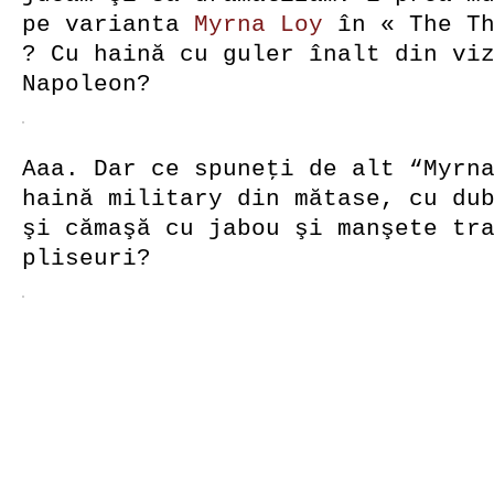
pe varianta
Myrna Loy
în « The Th
? Cu haină cu guler înalt din vi
Napoleon?
Aaa. Dar ce spuneţi de alt “Myrn
haină military din mătase, cu du
şi cămaşă cu jabou şi manşete tr
pliseuri?