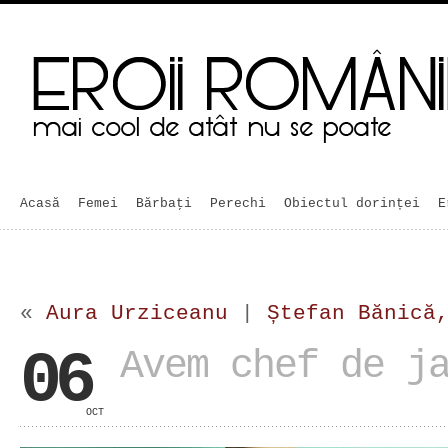
Acasă
Femei
Bărbaţi
Perechi
Obiectul dorinței
E
«
Aura Urziceanu
|
Ștefan Bănică
06
Avem chef de j
OCT