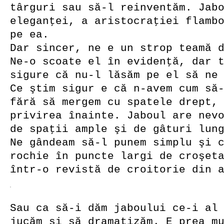
târguri sau să-l reinventăm. Jab
eleganţei, a aristocraţiei flamb
pe ea.
Dar sincer, ne e un strop teamă 
Ne-o scoate el în evidenţă, dar 
sigure că nu-l lăsăm pe el să ne
Ce ştim sigur e că n-avem cum să
fără să mergem cu spatele drept,
privirea înainte. Jaboul are nev
de spaţii ample şi de gâturi lun
Ne gândeam să-l punem simplu şi 
rochie în puncte largi de croşet
într-o revistă de croitorie din 
Sau ca să-i dăm jaboului ce-i al
jucăm şi să dramatizăm. E prea m