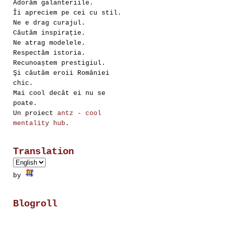
Adorăm galanteriile.
Îi apreciem pe cei cu stil.
Ne e drag curajul.
Căutăm inspirație.
Ne atrag modelele.
Respectăm istoria.
Recunoaștem prestigiul.
Şi căutăm eroii României
chic.
Mai cool decât ei nu se
poate.
Un proiect
antz - cool
mentality hub
.
Translation
by
Blogroll