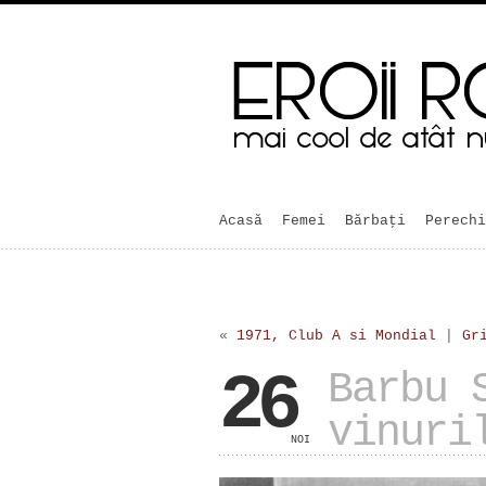
Acasă
Femei
Bărbaţi
Perechi
«
1971, Club A si Mondial
|
Gr
26
Barbu 
vinuri
NOI