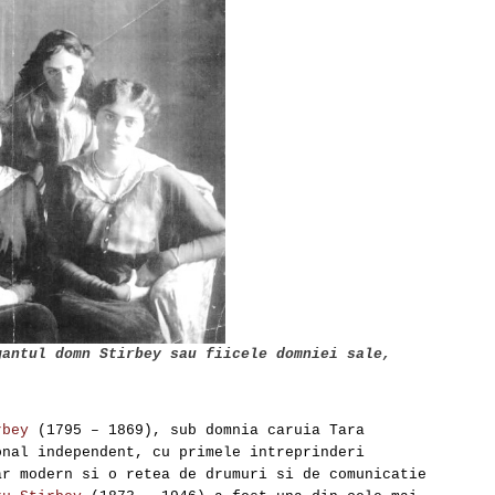
gantul domn Stirbey sau fiicele domniei sale,
rbey
(1795 – 1869), sub domnia caruia Tara
onal independent, cu primele intreprinderi
ar modern si o retea de drumuri si de comunicatie