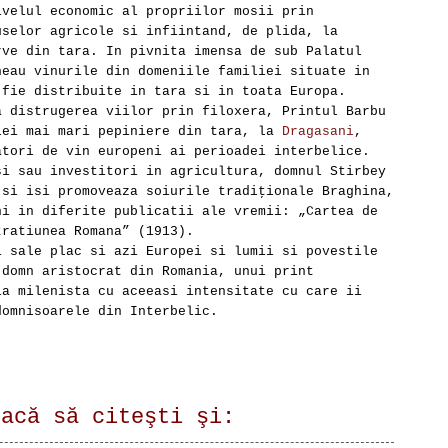
ivelul economic al propriilor mosii prin
uselor agricole si infiintand, de plida, la
rve din tara. In pivnita imensa de sub Palatul
heau vinurile din domeniile familiei situate in
 fie distribuite in tara si in toata Europa.
a distrugerea viilor prin filoxera, Printul Barbu
lei mai mari pepiniere din tara, la
Dragasani
,
atori de vin europeni ai perioadei interbelice.
si sau investitori in agricultura, domnul Stirbey
si isi promoveaza soiurile tradiţionale Braghina,
ni in diferite publicatii ale vremii: „Cartea de
tratiunea Romana” (1913).
i sale plac si azi Europei si lumii si povestile
 domn aristocrat din Romania, unui print
ia milenista cu aceeasi intensitate cu care ii
domnisoarele din Interbelic.
lacă să citeşti şi: