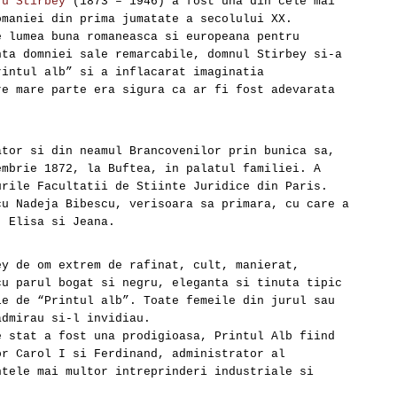
ru Stirbey
(1873 – 1946) a fost una din cele mai
omaniei din prima jumatate a secolului XX.
e lumea buna romaneasca si europeana pentru
nta domniei sale remarcabile, domnul Stirbey si-a
rintul alb” si a inflacarat imaginatia
re mare parte era sigura ca ar fi fost adevarata
ator si din neamul Brancovenilor prin bunica sa,
embrie 1872, la Buftea, in palatul familiei. A
urile Facultatii de Stiinte Juridice din Paris.
cu Nadeja Bibescu, verisoara sa primara, cu care a
, Elisa si Jeana.
ey de om extrem de rafinat, cult, manierat,
cu parul bogat si negru, eleganta si tinuta tipic
le de “Printul alb”. Toate femeile din jurul sau
admirau si-l invidiau.
e stat a fost una prodigioasa, Printul Alb fiind
or Carol I si Ferdinand, administrator al
ntele mai multor intreprinderi industriale si