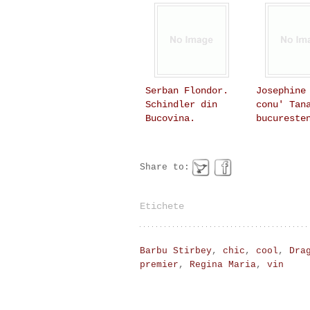
Serban Flondor.
Josephine
Schindler din
conu' Tan
Bucovina.
bucureste
Share to:
Etichete
Barbu Stirbey
,
chic
,
cool
,
Dra
premier
,
Regina Maria
,
vin