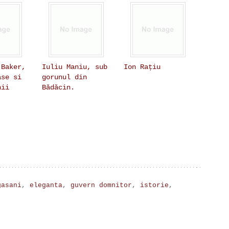
 Baker,
Iuliu Maniu, sub
Ion Rațiu
ase si
gorunul din
nii
Bădăcin.
gasani
,
eleganta
,
guvern domnitor
,
istorie
,