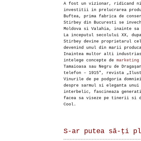
A fost un vizionar, ridicand n
investitii in prelucrarea prod
Buftea, prima fabrica de conse
Stirbey din Bucuresti se invec
Moldova si Valahia, inainte sa
La inceputul secolului XX, dup
Stirbey devine proprietarul ce
devenind unul din marii produc
Inaintea multor alti industria
intelege concepte de
marketing
Tamaioasa sau Negru de Dragaşa
telefon – 1915″, revista „Ilus
Vinurile de pe podgoria domnie
despre sarmul si eleganta unui
interbelic, fascineaza generat
facea sa viseze pe tinerii si 
Cool.
S-ar putea să-ţi p