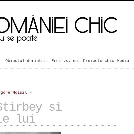
Obiectul dorinței
Eroi vs. noi
Proiecte chic
Media
igore Moisil
»
Stirbey si
le lui