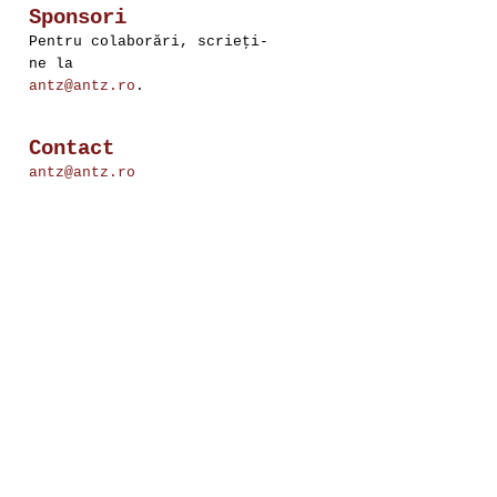
Sponsori
Pentru colaborări, scrieţi-
ne la
antz@antz.ro
.
Contact
antz@antz.ro