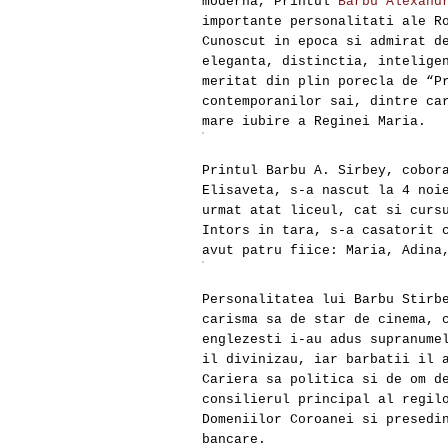
moderna, Printul
Barbu Alexand
importante personalitati ale R
Cunoscut in epoca si admirat d
eleganta, distinctia, intelige
meritat din plin porecla de “P
contemporanilor sai, dintre ca
mare iubire a Reginei Maria.
Printul Barbu A. Sirbey, cobor
Elisaveta, s-a nascut la 4 noi
urmat atat liceul, cat si curs
Intors in tara, s-a casatorit 
avut patru fiice: Maria, Adina
Personalitatea lui Barbu Stirb
carisma sa de star de cinema, 
englezesti i-au adus supranume
il divinizau, iar barbatii il 
Cariera sa politica si de om d
consilierul principal al regil
Domeniilor Coroanei si presedi
bancare.