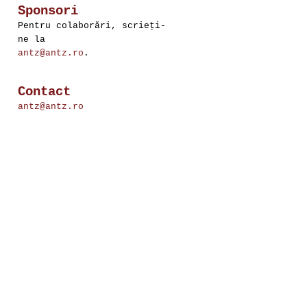
Sponsori
Pentru colaborări, scrieţi-
ne la
antz@antz.ro
.
Contact
antz@antz.ro