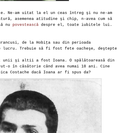
te. Ne-am uitat la el un ceas întreg şi nu ne-am
ătură, asemenea atitudine şi chip, n-avea cum să
 să nu
povestească
despre el, toate iubitele lui.
Brancusi, de la Hobiţa sau din perioada
e lucru. Trebuie să fi fost fete oacheşe, deştepte
t unii şi altii a fost Ioana. O spălătoareasă din
rut-o în căsătorie când avea numai 18 ani. Cine
eica Costache dacă Ioana ar fi spus da?