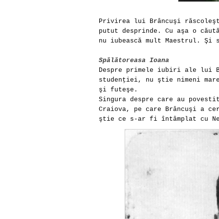
Privirea lui Brâncuşi răscoleş
putut desprinde. Cu aşa o căut
nu iubească mult Maestrul. Şi
Spălătoreasa Ioana
Despre primele iubiri ale lui 
studenţiei, nu ştie nimeni mar
şi futeşe.
Singura despre care au povesti
Craiova, pe care Brâncuşi a ce
ştie ce s-ar fi întâmplat cu N