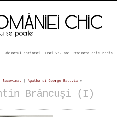
Obiectul dorinței
Eroi vs. noi
Proiecte chic
Media
n Bucovina.
|
Agatha si George Bacovia
»
ntin Brâncuşi (I)