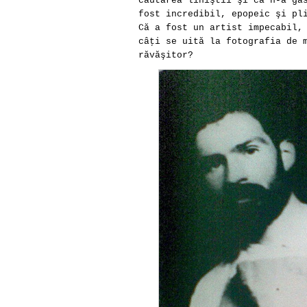
căutarea liniştii şi că n-a gă
fost incredibil, epopeic şi pl
Că a fost un artist impecabil,
câţi se uită la fotografia de 
răvăşitor?