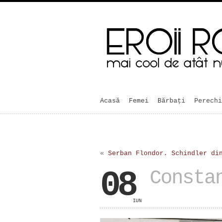
Acasă
Femei
Bărbaţi
Perechi
«
Serban Flondor. Schindler di
08
Consta
IUN