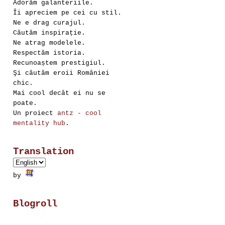
Adorăm galanteriile.
Îi apreciem pe cei cu stil.
Ne e drag curajul.
Căutăm inspirație.
Ne atrag modelele.
Respectăm istoria.
Recunoaștem prestigiul.
Şi căutăm eroii României
chic.
Mai cool decât ei nu se
poate.
Un proiect
antz - cool
mentality hub
.
Translation
by
Blogroll