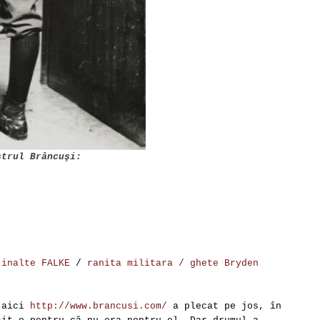
strul Brâncuşi:
 inalte FALKE
/
ranita militara /
ghete Bryden
k aici
http
://
www
.
brancusi
.
com
/
a plecat pe jos, în