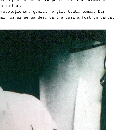
sit-o pentru că nu era pentru el. Dar drumul a
in de har.
 revoluţionar, genial, o ştie toată lumea. Dar
mai jos şi se gândesc că Brancuşi a fost un bărbat