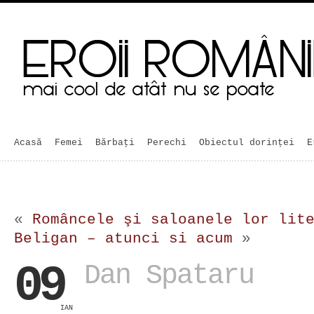
Acasă
Femei
Bărbaţi
Perechi
Obiectul dorinței
E
«
Româncele şi saloanele lor lit
Beligan – atunci si acum
»
09
Dan Spataru
IAN