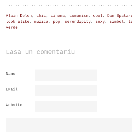
Alain Delon
,
chic
,
cinema
,
comunism
,
cool
,
Dan Spatar
look alike
,
muzica
,
pop
,
serendipity
,
sexy
,
simbol
,
t
verde
Lasa un comentariu
Name
EMail
Website