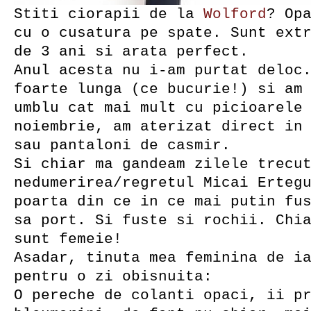
Stiti ciorapii de la
Wolford
? Op
cu o cusatura pe spate. Sunt ext
de 3 ani si arata perfect.
Anul acesta nu i-am purtat deloc
foarte lunga (ce bucurie!) si am
umblu cat mai mult cu picioarele
noiembrie, am aterizat direct in
sau pantaloni de casmir.
Si chiar ma gandeam zilele trecu
nedumerirea/regretul Micai Erteg
poarta din ce in ce mai putin fu
sa port. Si fuste si rochii. Chi
sunt femeie!
Asadar, tinuta mea feminina de i
pentru o zi obisnuita:
O pereche de colanti opaci, ii p