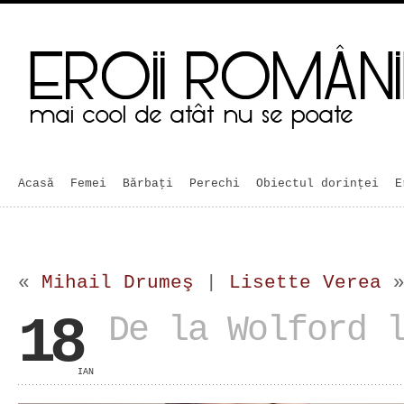
Acasă
Femei
Bărbaţi
Perechi
Obiectul dorinței
E
«
Mihail Drumeş
|
Lisette Verea
18
De la Wolford 
IAN