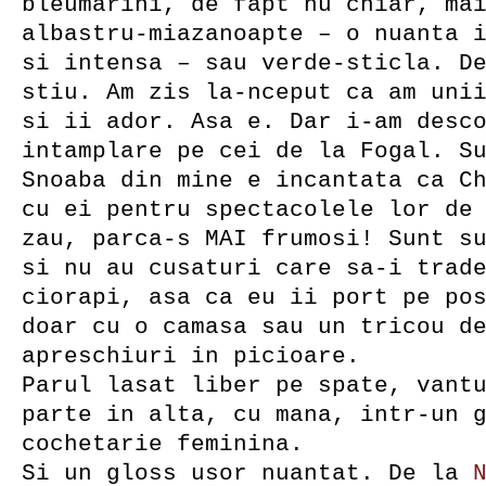
bleumarini, de fapt nu chiar, ma
albastru-miazanoapte – o nuanta 
si intensa – sau verde-sticla. D
stiu. Am zis la-nceput ca am uni
si ii ador. Asa e. Dar i-am desc
intamplare pe cei de la Fogal. S
Snoaba din mine e incantata ca C
cu ei pentru spectacolele lor de
zau, parca-s MAI frumosi! Sunt s
si nu au cusaturi care sa-i trad
ciorapi, asa ca eu ii port pe po
doar cu o camasa sau un tricou d
apreschiuri in picioare.
Parul lasat liber pe spate, vant
parte in alta, cu mana, intr-un 
cochetarie feminina.
Si un gloss usor nuantat. De la