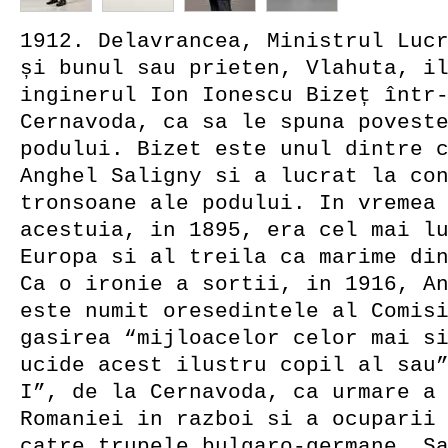
1912. Delavrancea, Ministrul Luc
și bunul sau prieten, Vlahuta, i
inginerul Ion Ionescu Bizeț într
Cernavoda, ca sa le spuna povest
podului. Bizet este unul dintre 
Anghel Saligny si a lucrat la co
tronsoane ale podului. In vremea
acestuia, in 1895, era cel mai l
Europa si al treila ca marime di
Ca o ironie a sortii, in 1916, A
este numit oresedintele al Comis
gasirea “mijloacelor celor mai s
ucide acest ilustru copil al sau
I”, de la Cernavoda, ca urmare a
Romaniei in razboi si a ocuparii
catre trupele bulgaro-germane. S