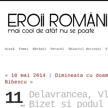
Acasă
Femei
Bărbaţi
Perechi
Obiectul dorinței
E
«
10 mai 2014
|
Dimineata cu doa
Bibescu
»
11
Delavrancea, V
Bizet si podul
MAI