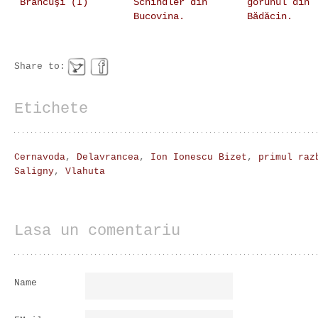
Brâncuşi (I)
Schindler din
gorunul din
Bucovina.
Bădăcin.
Share to:
Etichete
Cernavoda
,
Delavrancea
,
Ion Ionescu Bizet
,
primul raz
Saligny
,
Vlahuta
Lasa un comentariu
Name