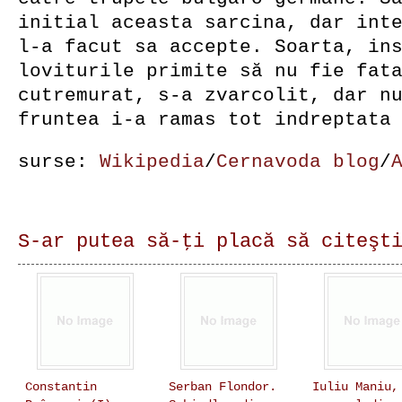
initial aceasta sarcina, dar int
l-a facut sa accepte. Soarta, in
loviturile primite să nu fie fat
cutremurat, s-a zvarcolit, dar n
fruntea i-a ramas tot indreptata
surse:
Wikipedia
/
Cernavoda blog
/
S-ar putea să-ţi placă să citeşt
Constantin
Serban Flondor.
Iuliu Maniu,