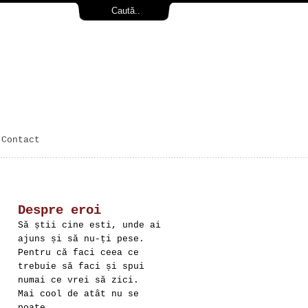
Contact
Despre eroi
Să știi cine esti, unde ai
ajuns și să nu-ți pese.
Pentru că faci ceea ce
trebuie să faci și spui
numai ce vrei să zici.
Mai cool de atât nu se
poate.