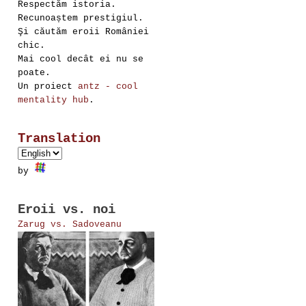
Respectăm istoria.
Recunoaștem prestigiul.
Şi căutăm eroii României
chic.
Mai cool decât ei nu se
poate.
Un proiect
antz - cool
mentality hub
.
Translation
by
Eroii vs. noi
Zarug vs. Sadoveanu