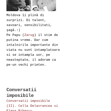
Moldova îi plinâ di
surprizi. Di talent,
savoari, sensibilitati,
şagâ.:)
Pe Papu (
Zarug
) il stim de
putina vreme. Dar cum
intalnirile importante din
viata nu sunt intamplatoare
si se intampla uor, pe
neasteptate, il adoram ca
pe-un vechi prieten.
Conversatii
imposibile
Conversatii imposibile
(II). Cella Delavrancea si
Elena Bibescu