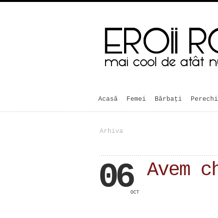
Acasă
Femei
Bărbaţi
Perechi
Arhiva
06
Avem c
OCT