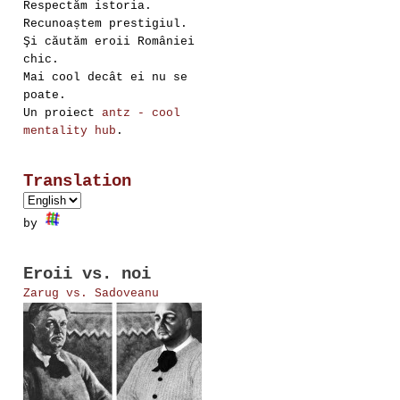
Respectăm istoria.
Recunoaștem prestigiul.
Şi căutăm eroii României
chic.
Mai cool decât ei nu se
poate.
Un proiect
antz - cool
mentality hub
.
Translation
by
Eroii vs. noi
Zarug vs. Sadoveanu