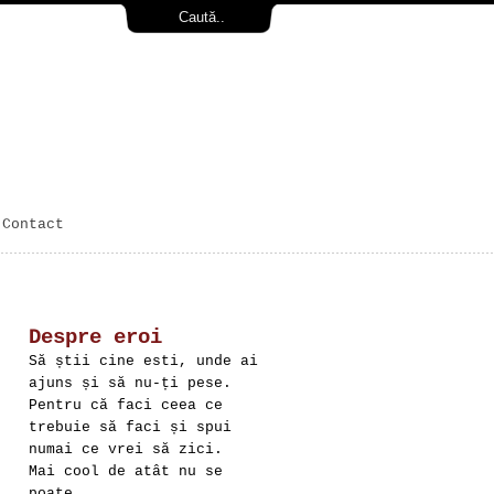
Contact
Despre eroi
Să știi cine esti, unde ai
ajuns și să nu-ți pese.
Pentru că faci ceea ce
trebuie să faci și spui
numai ce vrei să zici.
Mai cool de atât nu se
poate.