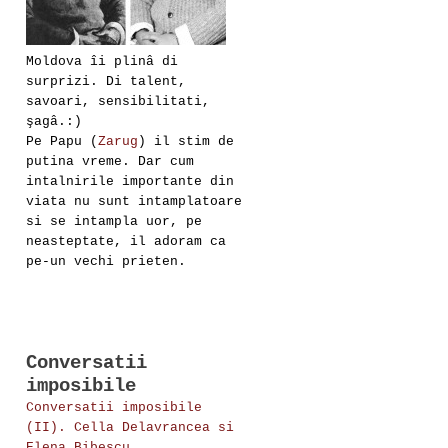
Moldova îi plinâ di
surprizi. Di talent,
savoari, sensibilitati,
şagâ.:)
Pe Papu (
Zarug
) il stim de
putina vreme. Dar cum
intalnirile importante din
viata nu sunt intamplatoare
si se intampla uor, pe
neasteptate, il adoram ca
pe-un vechi prieten.
Conversatii
imposibile
Conversatii imposibile
(II). Cella Delavrancea si
Elena Bibescu