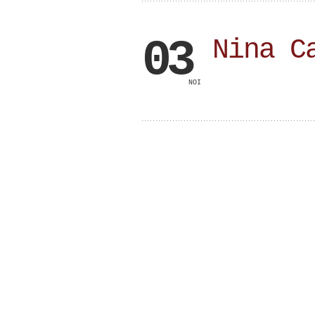
03
Nina C
NOI