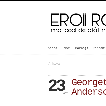
Acasă
Femei
Bărbaţi
Perechi
Arhiva
23
George
Anders
OCT