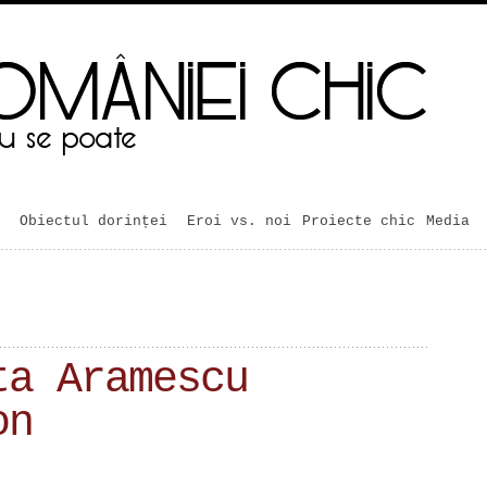
Obiectul dorinței
Eroi vs. noi
Proiecte chic
Media
ta Aramescu
on