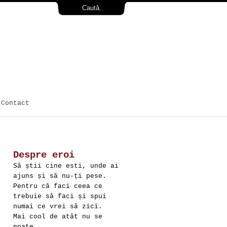
Contact
Despre eroi
Să știi cine esti, unde ai
ajuns și să nu-ți pese.
Pentru că faci ceea ce
trebuie să faci și spui
numai ce vrei să zici.
Mai cool de atât nu se
poate.