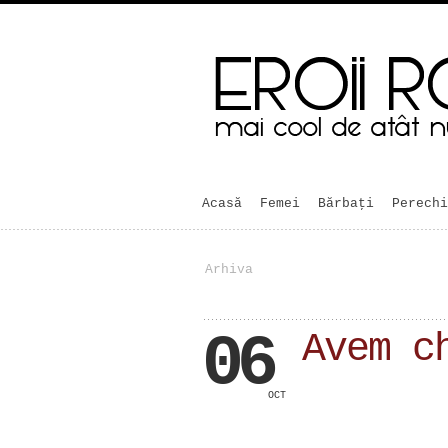
Acasă
Femei
Bărbaţi
Perechi
Arhiva
06
Avem c
OCT