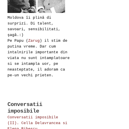
Moldova îi plinâ di
surprizi. Di talent,
savoari, sensibilitati,
şagâ.:)
Pe Papu (
Zarug
) il stim de
putina vreme. Dar cum
intalnirile importante din
viata nu sunt intamplatoare
si se intampla uor, pe
neasteptate, il adoram ca
pe-un vechi prieten.
Conversatii
imposibile
Conversatii imposibile
(II). Cella Delavrancea si
Elena Bibescu