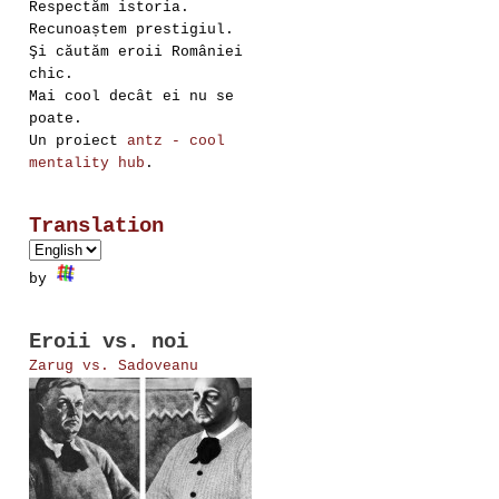
Respectăm istoria.
Recunoaștem prestigiul.
Şi căutăm eroii României
chic.
Mai cool decât ei nu se
poate.
Un proiect
antz - cool
mentality hub
.
Translation
by
Eroii vs. noi
Zarug vs. Sadoveanu