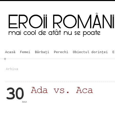
Acasă
Femei
Bărbaţi
Perechi
Obiectul dorinței
E
Arhiva