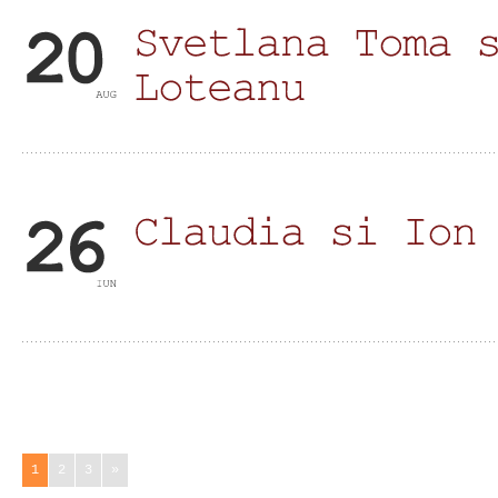
1
2
3
»