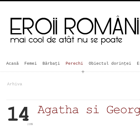
Acasă
Femei
Bărbaţi
Perechi
Obiectul dorinței
E
Arhiva