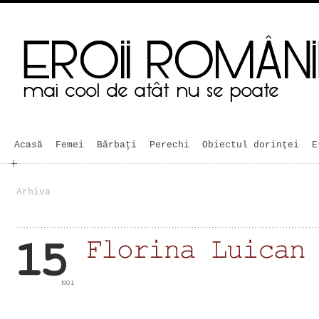
Acasă
Femei
Bărbaţi
Perechi
Obiectul dorinței
E
Arhiva