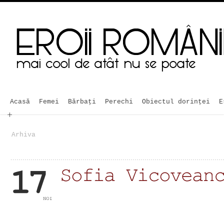
Acasă
Femei
Bărbaţi
Perechi
Obiectul dorinței
E
Arhiva