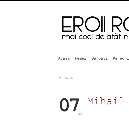
Acasă
Femei
Bărbaţi
Perechi
Arhiva