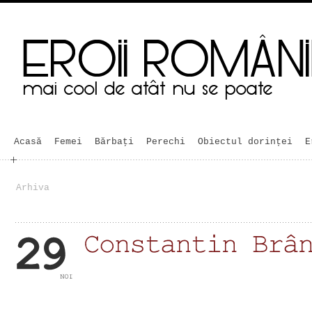
Acasă
Femei
Bărbaţi
Perechi
Obiectul dorinței
E
Arhiva