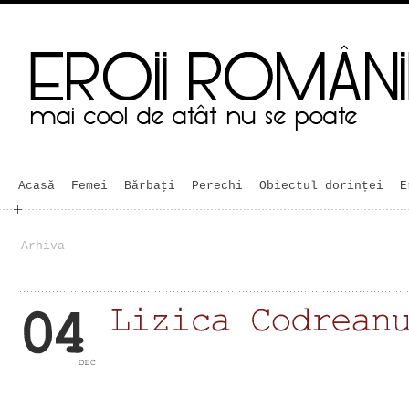
Acasă
Femei
Bărbaţi
Perechi
Obiectul dorinței
E
Arhiva