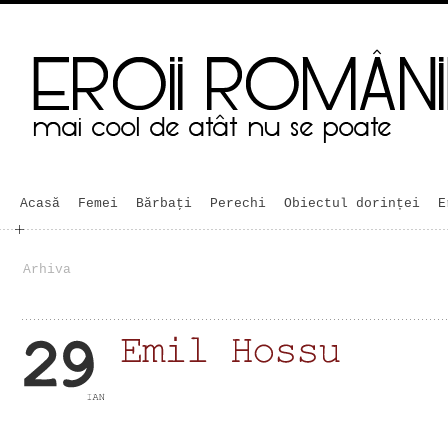
Acasă
Femei
Bărbaţi
Perechi
Obiectul dorinței
E
Arhiva