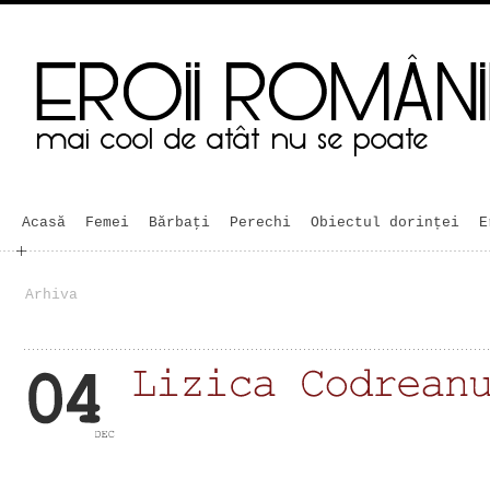
Acasă
Femei
Bărbaţi
Perechi
Obiectul dorinței
E
Arhiva