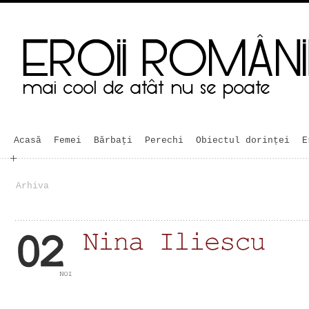
Acasă
Femei
Bărbaţi
Perechi
Obiectul dorinței
E
Arhiva