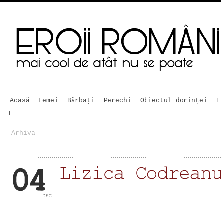
Acasă
Femei
Bărbaţi
Perechi
Obiectul dorinței
E
Arhiva