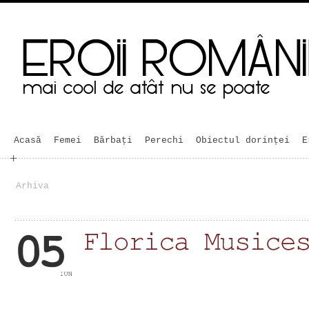
Acasă
Femei
Bărbaţi
Perechi
Obiectul dorinței
E
Arhiva