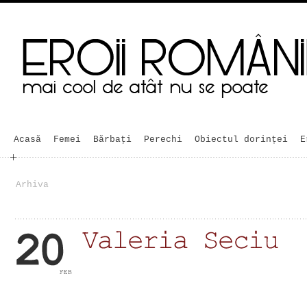
Acasă
Femei
Bărbaţi
Perechi
Obiectul dorinței
E
Arhiva