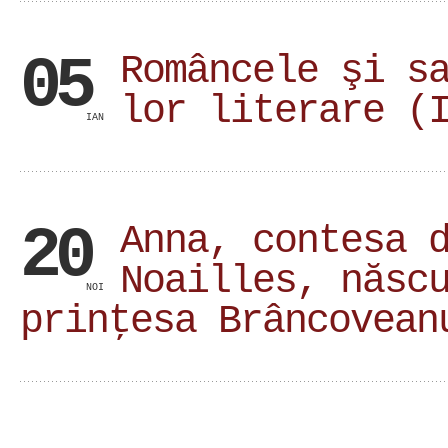
05
Româncele şi s
lor literare (
IAN
20
Anna, contesa 
Noailles, născ
NOI
prinţesa Brâncovean