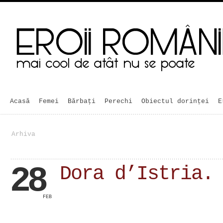
Acasă
Femei
Bărbaţi
Perechi
Obiectul dorinței
E
Arhiva
28
Dora d’Istria.
FEB