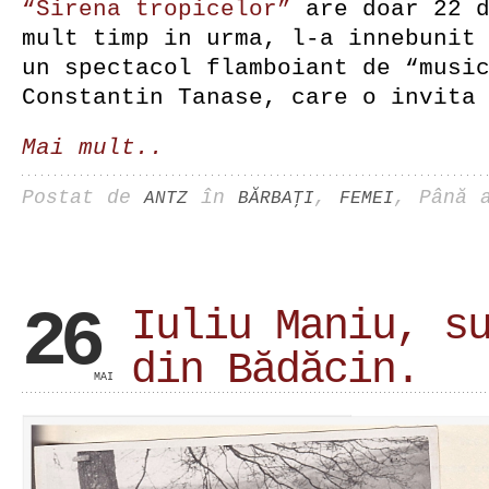
“Sirena tropicelor”
are doar 22 
mult timp in urma, l-a innebunit
un spectacol flamboiant de “musi
Constantin Tanase, care o invita
Mai mult..
Postat de
în
,
, Până 
ANTZ
BĂRBAŢI
FEMEI
26
Iuliu Maniu, s
din Bădăcin.
MAI