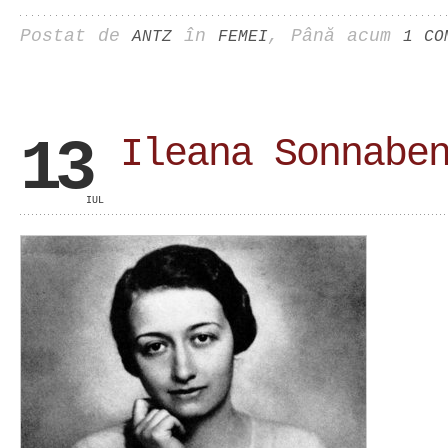
Postat de
în
, Până acum
ANTZ
FEMEI
1 CO
13
Ileana Sonnabe
IUL