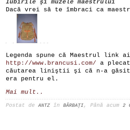
Iubirile şi muzele maestrului
Dacă vrei să te îmbraci ca maest
Legenda spune că Maestrul link a
http
://
www
.
brancusi
.
com
/
a plecat
căutarea liniştii şi că n-a găsi
era pentru el.
Mai mult..
Postat de
în
, Până acum
ANTZ
BĂRBAŢI
2 