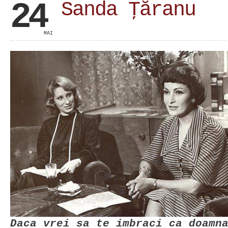
24
Sanda Ţăranu
MAI
Daca vrei sa te imbraci ca doamn