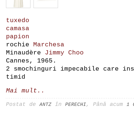
tuxedo
camasa
papion
rochie
Marchesa
Minaudère
Jimmy Choo
Cannes, 1965.
2 smochinguri impecabile care in
timid
Mai mult..
Postat de
în
, Până acum
ANTZ
PERECHI
1 