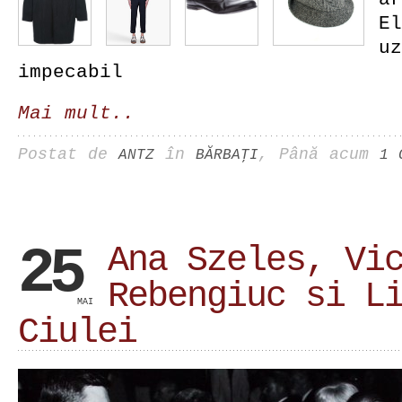
El
uz
impecabil
Mai mult..
Postat de
în
, Până acum
ANTZ
BĂRBAŢI
1 
25
Ana Szeles, Vi
Rebengiuc si L
MAI
Ciulei