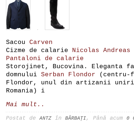
Sacou
Carven
Cizme de calarie
Nicolas Andreas
Pantaloni de calarie
Storojinet, Bucovina. Eleganta f
domnului
Serban Flondor
(centru-f
Flondor, unul din artizanii unir
Romania) i
Mai mult..
Postat de
în
, Până acum
ANTZ
BĂRBAŢI
0 