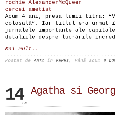
rochie AlexanderMcQueen
cercei ametist
Acum 4 ani, presa lumii titra: “
colosală”. Iar titlul era urmat 
jurnalele importante ale capital
detaliile despre lucrările incre
Mai mult..
Postat de
în
, Până acum
ANTZ
FEMEI
0 CO
14
Agatha si Geor
IUN