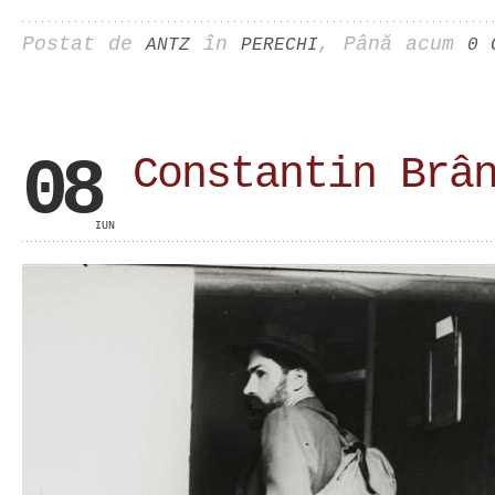
Postat de
în
, Până acum
ANTZ
PERECHI
0 
08
Constantin Brâ
IUN