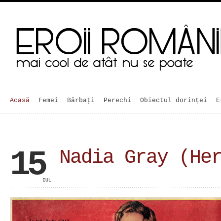
Acasă
Femei
Bărbaţi
Perechi
Obiectul dorinței
E
15
Nadia Gray (He
IUL