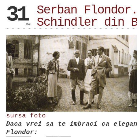
31
Serban Flondor
Schindler din 
MAI
sursa foto
Daca vrei sa te imbraci ca elega
Flondor: