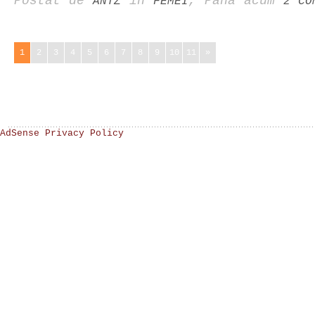
Postat de
în
, Până acum
ANTZ
FEMEI
2 CO
1
2
3
4
5
6
7
8
9
10
11
»
AdSense Privacy Policy