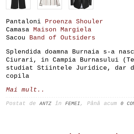
Pantaloni
Proenza Shouler
Camasa
Maison Margiela
Sacou
Band of Outsiders
Splendida doamna Burnaia s-a nas
Ciurari, in Campia Burnasului (T
studiat Stiintele Juridice, dar 
copila
Mai mult..
Postat de
în
, Până acum
ANTZ
FEMEI
0 CO