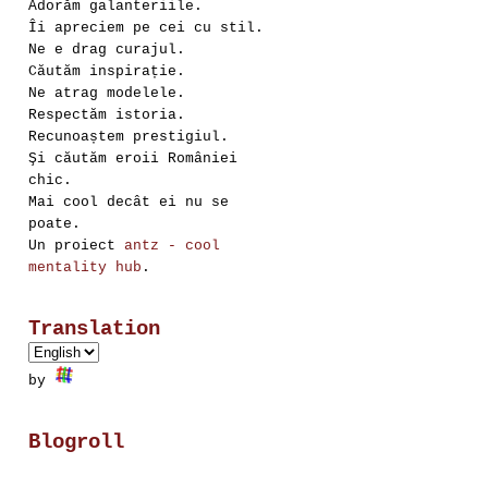
Adorăm galanteriile.
Îi apreciem pe cei cu stil.
Ne e drag curajul.
Căutăm inspirație.
Ne atrag modelele.
Respectăm istoria.
Recunoaștem prestigiul.
Şi căutăm eroii României
chic.
Mai cool decât ei nu se
poate.
Un proiect
antz - cool
mentality hub
.
Translation
by
Blogroll