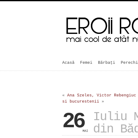
Acasă
Femei
Bărbaţi
Perechi
«
Ana Szeles, Victor Rebengiuc
si bucurestenii
»
26
Iuliu 
din Bă
MAI