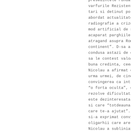
presedintele Funda
varfurile Rezisten
tari si detinut po
abordat actualitat
radiografie a criz
mod artificial de 
acaparat parghiile
atragand asupra Ro
continent”. D-sa a
condusa astazi de 
sa le contest valo
buna credinta, cee
Nicolau a afirmat 
urma urmei, de cin
convingerea ca int
“o forta oculta”, 
rezolve dificultat
este dezinteresata
si care “totdeauna
care te-a ajutat”.
si-a exprimat conv
oligarhii care are
Nicolau a sublinia