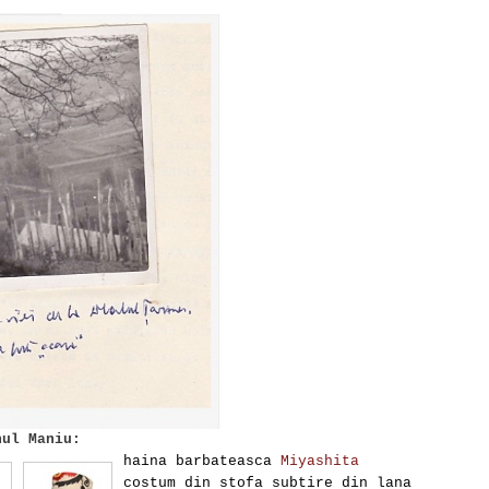
nul Maniu:
haina barbateasca
Miyashita
costum din stofa subtire din lana