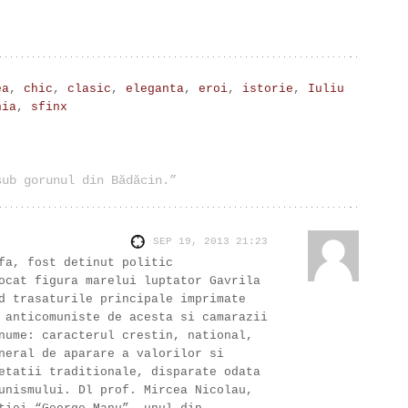
ea
,
chic
,
clasic
,
eleganta
,
eroi
,
istorie
,
Iuliu
nia
,
sfinx
sub gorunul din Bădăcin.”
SEP 19, 2013
21:23
fa, fost detinut politic
ocat figura marelui luptator Gavrila
d trasaturile principale imprimate
 anticomuniste de acesta si camarazii
nume: caracterul crestin, national,
neral de aparare a valorilor si
etatii traditionale, disparate odata
unismului. Dl prof. Mircea Nicolau,