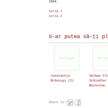
1944.
sursa 1
sursa 2
S-ar putea să-ţi p
Constantin
Serban Fl
Brâncuşi (I)
Schindler
Bucovina.
Share to: