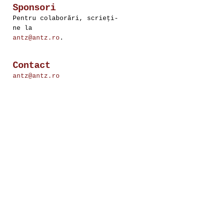
Sponsori
Pentru colaborări, scrieţi-
ne la
antz@antz.ro
.
Contact
antz@antz.ro