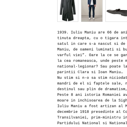
1939. Iuliu Maniu are 66 de an
tinuta dreapta, cu o tigara in
satul in care s-a nascut si de
Maniu, de oameni luminati si b
varful viei”. Oare la ce se ga
la cea romaneasca, unde peste 
national-legionar? Sau poate l
parintii Clara si Ioan Maniu…
Nu stim si n-o sa stim nicioda
mandri de el si faptele sale, 
destinul sau plin de dramatism
Peste 8 ani istoria Romaniei a
moare in inchisoarea de la Sig
Iuliu Maniu a fost artizan al 
decembrie 1918 presedinte al C
Transilvaniei, prim-ministru i
Partidului National si Nationa