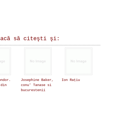
lacă să citeşti şi:
ondor.
Josephine Baker,
Ion Rațiu
 din
conu' Tanase si
bucurestenii