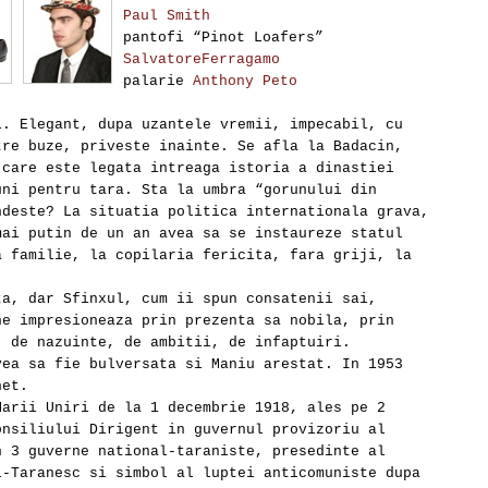
Paul Smith
pantofi “Pinot Loafers”
SalvatoreFerragamo
palarie
Anthony Peto
i. Elegant, dupa uzantele vremii, impecabil, cu
tre buze, priveste inainte. Se afla la Badacin,
 care este legata intreaga istoria a dinastiei
uni pentru tara. Sta la umbra “gorunului din
ndeste? La situatia politica internationala grava,
mai putin de un an avea sa se instaureze statul
a familie, la copilaria fericita, fara griji, la
ta, dar Sfinxul, cum ii spun consatenii sai,
ne impresioneaza prin prezenta sa nobila, prin
, de nazuinte, de ambitii, de infaptuiri.
vea sa fie bulversata si Maniu arestat. In 1953
het.
Marii Uniri de la 1 decembrie 1918, ales pe 2
onsiliului Dirigent in guvernul provizoriu al
n 3 guverne national-taraniste, presedinte al
l-Taranesc si simbol al luptei anticomuniste dupa