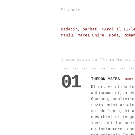
Etichete
Badacin
,
barbat
,
CArol al II-l
Maniu
,
Marea Unire
,
moda
,
Roma
1 comentariu to “Iuliu Maniu, 
01
THERON YATES
REPLY
Dl dr. Aristide Le
anticomunist, a ev
Ogoranu, subliniin
rezistentei armate
sai de lupta, si a
monarhist si in ge
institutiilor soci
cu instaurarea com