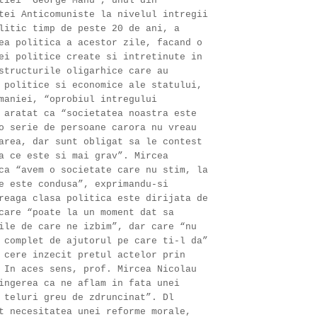
tiei “George Manu”, unul din
tei Anticomuniste la nivelul intregii
litic timp de peste 20 de ani, a
ea politica a acestor zile, facand o
ei politice create si intretinute in
structurile oligarhice care au
 politice si economice ale statului,
maniei, “oprobiul intregului
 aratat ca “societatea noastra este
o serie de persoane carora nu vreau
area, dar sunt obligat sa le contest
a ce este si mai grav”. Mircea
ca “avem o societate care nu stim, la
e este condusa”, exprimandu-si
reaga clasa politica este dirijata de
care “poate la un moment dat sa
ile de care ne izbim”, dar care “nu
 complet de ajutorul pe care ti-l da”
 cere inzecit pretul actelor prin
 In aces sens, prof. Mircea Nicolau
ingerea ca ne aflam in fata unei
 teluri greu de zdruncinat”. Dl
t necesitatea unei reforme morale,