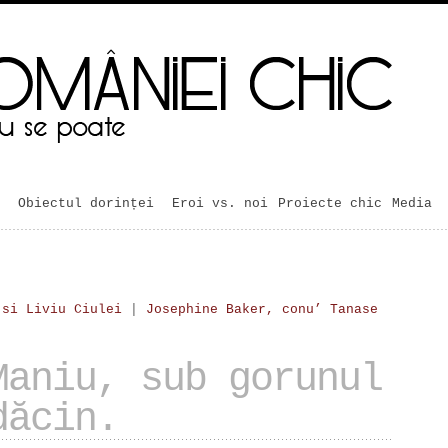
Obiectul dorinței
Eroi vs. noi
Proiecte chic
Media
 si Liviu Ciulei
|
Josephine Baker, conu’ Tanase
Maniu, sub gorunul
dăcin.