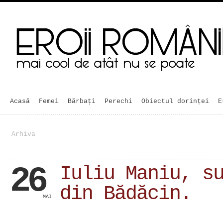
Acasă
Femei
Bărbaţi
Perechi
Obiectul dorinței
E
Arhiva
26
Iuliu Maniu, s
din Bădăcin.
MAI