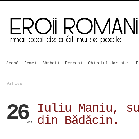
Acasă
Femei
Bărbaţi
Perechi
Obiectul dorinței
E
Arhiva
26
Iuliu Maniu, s
din Bădăcin.
MAI