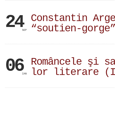
24
Constantin Arg
“soutien-gorge
SEP
06
Româncele şi s
lor literare (
IAN