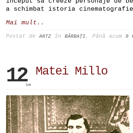
inceput sa creeze personaje de b
a schimbat istoria cinematografi
Mai mult..
Postat de
în
, Până acum
ANTZ
BĂRBAŢI
0 
12
Matei Millo
IUN