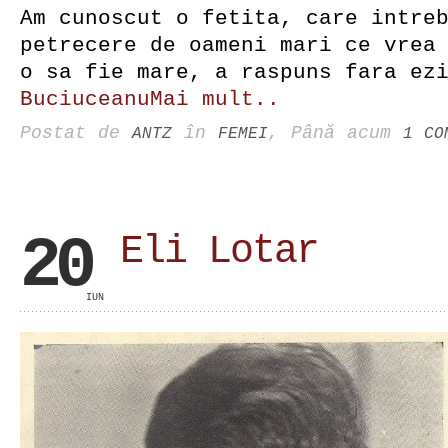
Am cunoscut o fetita, care intre
petrecere de oameni mari ce vrea
o sa fie mare, a raspuns fara ez
BuciuceanuMai mult..
Postat de
în
, Până acum
ANTZ
FEMEI
1 CO
20
Eli Lotar
IUN