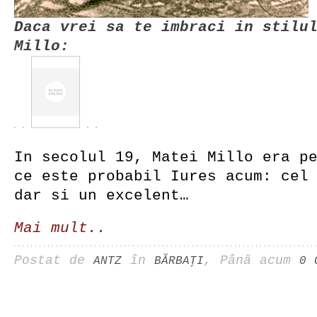
Daca vrei sa te imbraci in stilu
Millo:
In secolul 19, Matei Millo era p
ce este probabil Iures acum: cel
dar si un excelent…
Mai mult..
Postat de
în
, Până acum
ANTZ
BĂRBAŢI
0 