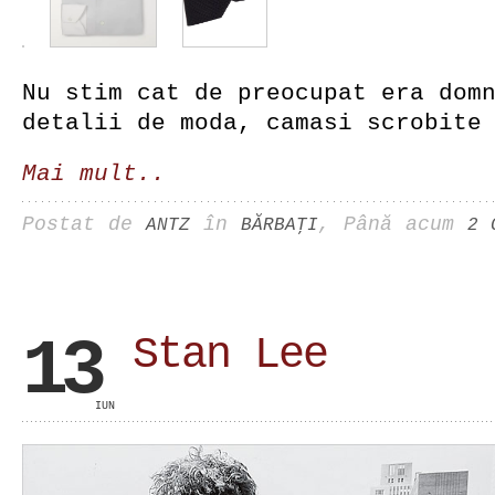
Nu stim cat de preocupat era dom
detalii de moda, camasi scrobite
Mai mult..
Postat de
în
, Până acum
ANTZ
BĂRBAŢI
2 
13
Stan Lee
IUN