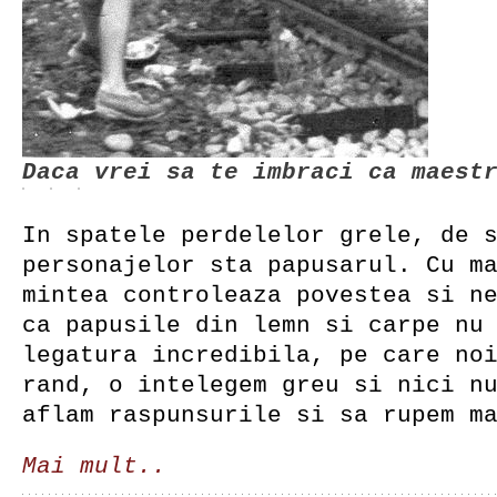
Daca vrei sa te imbraci ca maest
In spatele perdelelor grele, de 
personajelor sta papusarul. Cu m
mintea controleaza povestea si n
ca papusile din lemn si carpe nu
legatura incredibila, pe care no
rand, o intelegem greu si nici n
aflam raspunsurile si sa rupem m
Mai mult..