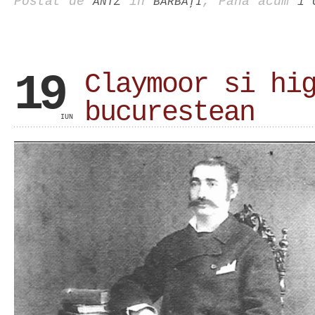
Postat de
în
, Până acum
ANTZ
BĂRBAŢI
1 
19
Claymoor si hi
bucurestean
IUN