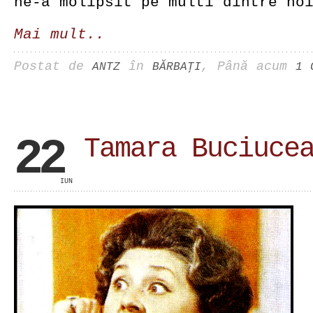
ne-a molipsit pe multi dintre no
Mai mult..
Postat de
în
, Până acum
ANTZ
BĂRBAŢI
1 
22
Tamara Buciuce
IUN