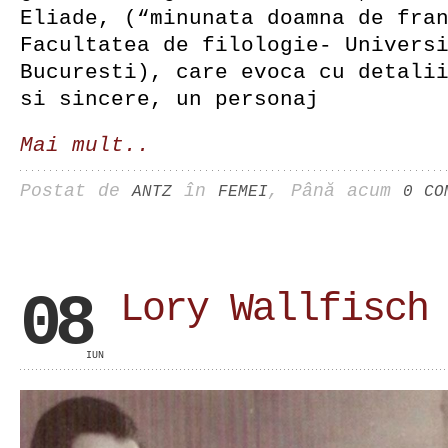
Eliade, (“minunata doamna de fra
Facultatea de filologie- Univers
Bucuresti), care evoca cu detali
si sincere, un personaj
Mai mult..
Postat de
în
, Până acum
ANTZ
FEMEI
0 CO
08
Lory Wallfisch
IUN