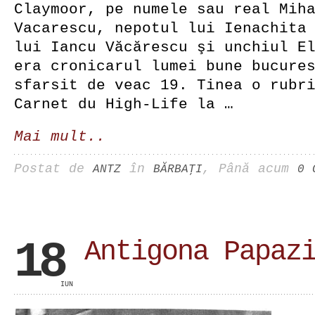
Claymoor, pe numele sau real Mih
Vacarescu, nepotul lui Ienachita
lui Iancu Văcărescu şi unchiul E
era cronicarul lumei bune bucure
sfarsit de veac 19. Tinea o rubr
Carnet du High-Life la …
Mai mult..
Postat de
în
, Până acum
ANTZ
BĂRBAŢI
0 
18
Antigona Papaz
IUN