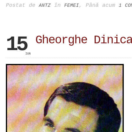
Postat de
în
, Până acum
ANTZ
FEMEI
1 CO
15
Gheorghe Dinic
IUN