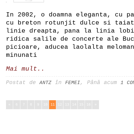
In 2002, o doamna eleganta, cu p
cu breton rotunjit dulce si taia
linie dreapta, pana la linia lob
ridica salile de concerte ale Bu
picioare, aducea laolalta meloma
minunati
Mai mult..
Postat de
în
, Până acum
ANTZ
FEMEI
1 CO
«
6
7
8
9
10
11
12
13
14
15
16
»