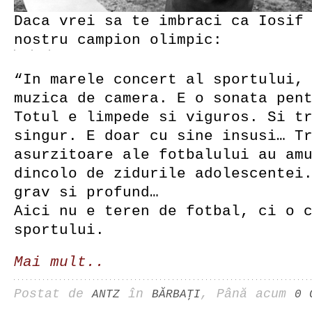
Daca vrei sa te imbraci ca Iosif
nostru campion olimpic:
“In marele concert al sportului,
muzica de camera. E o sonata pen
Totul e limpede si viguros. Si t
singur. E doar cu sine insusi… T
asurzitoare ale fotbalului au am
dincolo de zidurile adolescentei
grav si profund…
Aici nu e teren de fotbal, ci o 
sportului.
Mai mult..
Postat de
în
, Până acum
ANTZ
BĂRBAŢI
0 