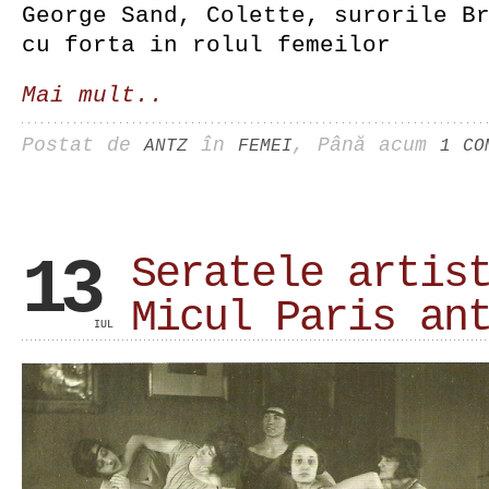
George Sand, Colette, surorile B
cu forta in rolul femeilor
Mai mult..
Postat de
în
, Până acum
ANTZ
FEMEI
1 CO
13
Seratele artis
Micul Paris an
IUL