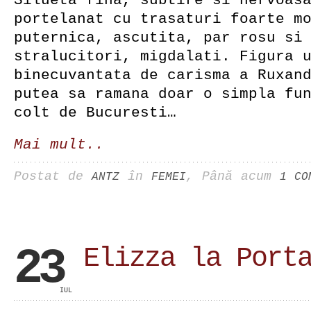
Silueta fina, subtire si nervoas
portelanat cu trasaturi foarte m
puternica, ascutita, par rosu si
stralucitori, migdalati. Figura 
binecuvantata de carisma a Ruxan
putea sa ramana doar o simpla fu
colt de Bucuresti…
Mai mult..
Postat de
în
, Până acum
ANTZ
FEMEI
1 CO
23
Elizza la Port
IUL