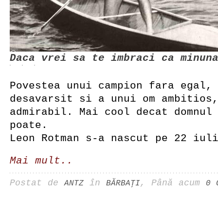
Daca vrei sa te imbraci ca minun
Povestea unui campion fara egal,
desavarsit si a unui om ambitios
admirabil. Mai cool decat domnu
poate.
Leon Rotman s-a nascut pe 22 iul
Mai mult..
Postat de
în
, Până acum
ANTZ
BĂRBAŢI
0 