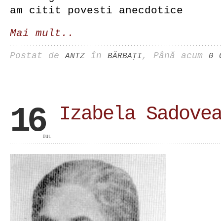
am citit povesti anecdotice
Mai mult..
Postat de
în
, Până acum
ANTZ
BĂRBAŢI
0 
16
Izabela Sadove
IUL