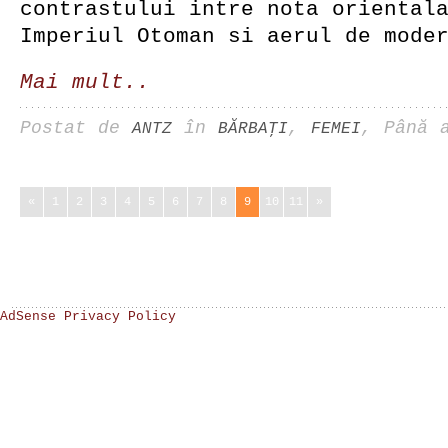
contrastului intre nota oriental
Imperiul Otoman si aerul de mode
Mai mult..
Postat de
în
,
, Până 
ANTZ
BĂRBAŢI
FEMEI
«
1
2
3
4
5
6
7
8
9
10
11
»
AdSense Privacy Policy