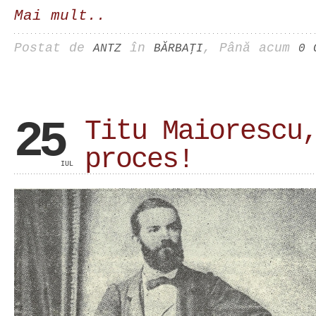
Mai mult..
Postat de
în
, Până acum
ANTZ
BĂRBAŢI
0 
25
Titu Maiorescu
proces!
IUL