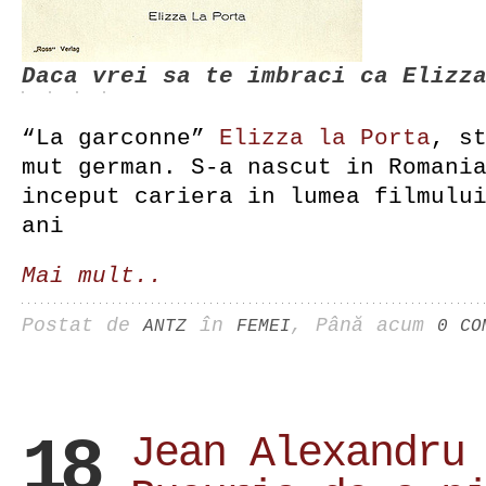
Daca vrei sa te imbraci ca Elizz
“La garconne”
Elizza la Porta
, s
mut german. S-a nascut in Romani
inceput cariera in lumea filmulu
ani
Mai mult..
Postat de
în
, Până acum
ANTZ
FEMEI
0 CO
18
Jean Alexandru