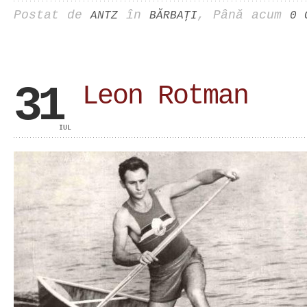
Postat de
în
, Până acum
ANTZ
BĂRBAŢI
0 
31
Leon Rotman
IUL