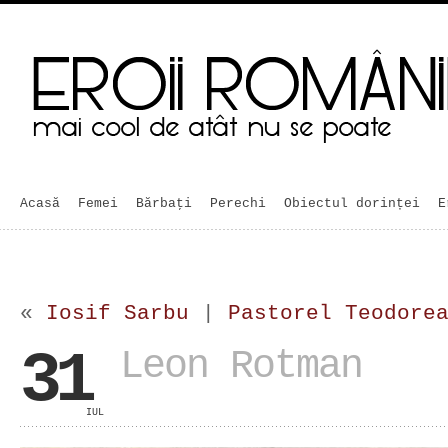
Acasă
Femei
Bărbaţi
Perechi
Obiectul dorinței
E
«
Iosif Sarbu
|
Pastorel Teodore
31
Leon Rotman
IUL