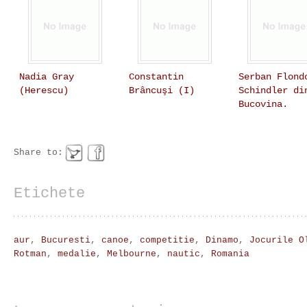
Nadia Gray
Constantin
Serban Flond
(Herescu)
Brâncuşi (I)
Schindler di
Bucovina.
Share to:
Etichete
aur
,
Bucuresti
,
canoe
,
competitie
,
Dinamo
,
Jocurile O
Rotman
,
medalie
,
Melbourne
,
nautic
,
Romania