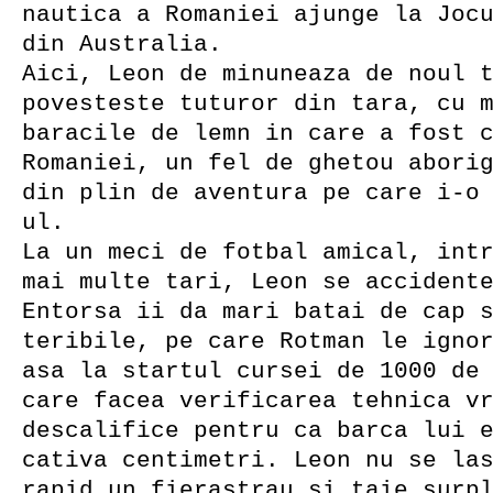
nautica a Romaniei ajunge la Joc
din Australia.
Aici, Leon de minuneaza de noul 
povesteste tuturor din tara, cu 
baracile de lemn in care a fost 
Romaniei, un fel de ghetou abori
din plin de aventura pe care i-o
ul.
La un meci de fotbal amical, int
mai multe tari, Leon se accident
Entorsa ii da mari batai de cap 
teribile, pe care Rotman le igno
asa la startul cursei de 1000 de
care facea verificarea tehnica v
descalifice pentru ca barca lui 
cativa centimetri. Leon nu se la
rapid un fierastrau si taie surp