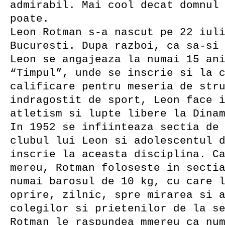
admirabil. Mai cool decat domnu
poate.
Leon Rotman s-a nascut pe 22 iul
Bucuresti. Dupa razboi, ca sa-si
Leon se angajeaza la numai 15 an
“Timpul”, unde se inscrie si la 
calificare pentru meseria de str
indragostit de sport, Leon face 
atletism si lupte libere la Dina
In 1952 se infiinteaza sectia de
clubul lui Leon si adolescentul 
inscrie la aceasta disciplina. C
mereu, Rotman foloseste in secti
numai barosul de 10 kg, cu care 
oprire, zilnic, spre mirarea si 
colegilor si prietenilor de la s
Rotman le raspundea mmereu ca nu