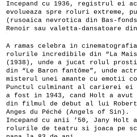
Incepand cu 1936, registrul ei a
evolueaza spre roluri extreme, p
(rusoaica nevrotica din Bas-fond
Renoir sau valetta-dansatoare di
A ramas celebra in cinematografi
rolurile incredibile din “La Mai
(1938), unde a jucat rolul prost
din “Le Baron fantôme”, unde act
misterul unei amante cu emotii c
Punctul culminant al carierei ei
a fost in 1943, cand Holt a avut
din filmul de debut al lui Rober
Anges du Péché (Angels of Sin).
Incepand cu anii ’50, Jany Holt 
rolurile de teatru si joaca pe s
pana la 83 de ani.