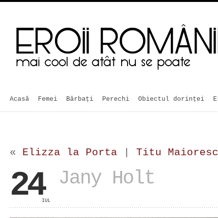
Acasă
Femei
Bărbaţi
Perechi
Obiectul dorinței
E
«
Elizza la Porta
|
Titu Maiores
24
Jany Holt
IUL