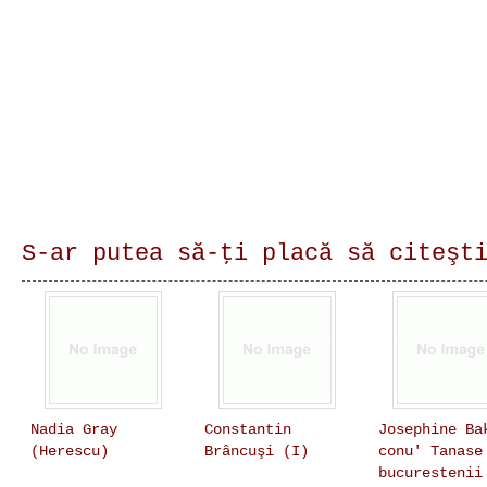
S-ar putea să-ţi placă să citeşt
Nadia Gray
Constantin
Josephine Ba
(Herescu)
Brâncuşi (I)
conu' Tanase
bucurestenii