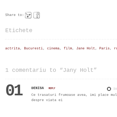
Share to:
Etichete
actrita
,
Bucuresti
,
cinema
,
film
,
Jane Holt
,
Paris
,
r
1 comentariu to “Jany Holt”
01
DENISA
REPLY
I
Ce trasaturi frumoase avea, imi place mul
despre viata ei