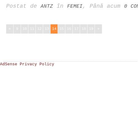
Postat de
în
, Până acum
ANTZ
FEMEI
0 CO
«
9
10
11
12
13
14
15
16
17
18
19
»
AdSense Privacy Policy