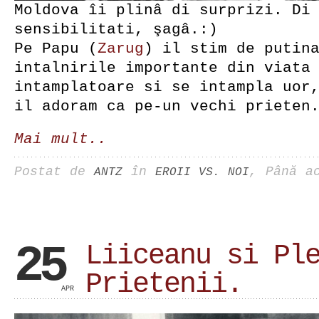
Moldova îi plinâ di surprizi. Di
sensibilitati, şagâ.:)
Pe Papu (
Zarug
) il stim de putin
intalnirile importante din viata
intamplatoare si se intampla uor
il adoram ca pe-un vechi prieten
Mai mult..
Postat de
în
, Până 
ANTZ
EROII VS. NOI
25
Liiceanu si Pl
Prietenii.
APR