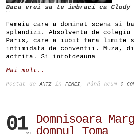
Daca vrei sa te imbraci ca Clody
Femeia care a dominat scena si b
splendizi. Absolventa de colegiu
Paris, care a iubit fara limite 
intimidata de conventii. Muza, d
actrita. Si intotdeauna
Mai mult..
Postat de
în
, Până acum
ANTZ
FEMEI
0 CO
01
Domnisoara Mar
domnul Toma
MAI