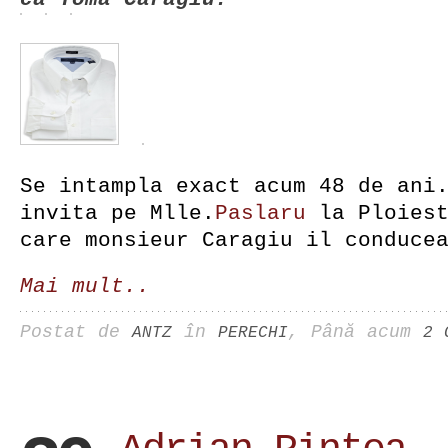
Se intampla exact acum 48 de ani
invita pe Mlle.
Paslaru
la Ploiest
care monsieur Caragiu il conduce
Mai mult..
Postat de
în
, Până acum
ANTZ
PERECHI
2 