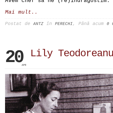
Avem chef sa ne (re)indragostim.
Mai mult..
Postat de
în
, Până acum
ANTZ
PERECHI
0 
20
Lily Teodorean
APR