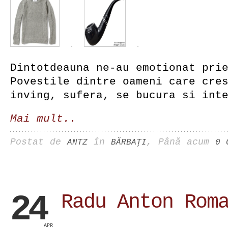
Dintotdeauna ne-au emotionat pri
Povestile dintre oameni care cre
inving, sufera, se bucura si int
Mai mult..
Postat de
în
, Până acum
ANTZ
BĂRBAŢI
0 
24
Radu Anton Rom
APR