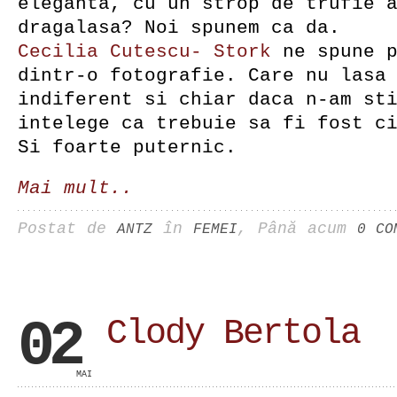
eleganta, cu un strop de trufie 
dragalasa? Noi spunem ca da.
Cecilia Cutescu- Stork
ne spune 
dintr-o fotografie. Care nu lasa
indiferent si chiar daca n-am st
intelege ca trebuie sa fi fost c
Si foarte puternic.
Mai mult..
Postat de
în
, Până acum
ANTZ
FEMEI
0 CO
02
Clody Bertola
MAI