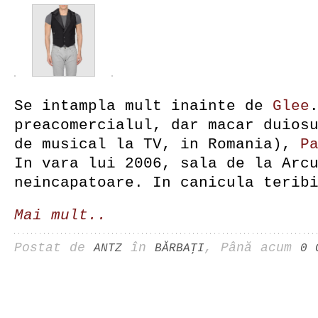
Se intampla mult inainte de
Glee
preacomercialul, dar macar duios
de musical la TV, in Romania),
P
In vara lui 2006, sala de la Arc
neincapatoare. In canicula terib
Mai mult..
Postat de
în
, Până acum
ANTZ
BĂRBAŢI
0 