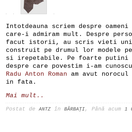
Intotdeauna scriem despre oameni
care-i admiram mult. Despre pers
facut istorii, au scris vieti un
construit pe drumul lor modele p
si irepetabile. Pe foarte putini
despre care povestim i-am cunosc
Radu Anton Roman
am avut norocul 
in fata.
Mai mult..
Postat de
în
, Până acum
ANTZ
BĂRBAŢI
1 