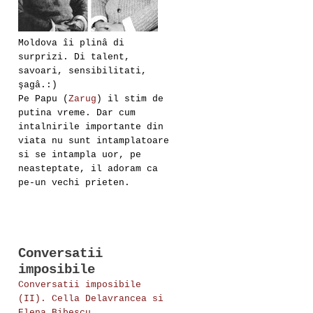
Moldova îi plinâ di
surprizi. Di talent,
savoari, sensibilitati,
şagâ.:)
Pe Papu (
Zarug
) il stim de
putina vreme. Dar cum
intalnirile importante din
viata nu sunt intamplatoare
si se intampla uor, pe
neasteptate, il adoram ca
pe-un vechi prieten.
Conversatii
imposibile
Conversatii imposibile
(II). Cella Delavrancea si
Elena Bibescu