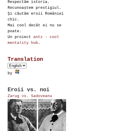
Respectăm istoria.
Recunoaștem prestigiul.
Şi căutăm eroii României
chic.
Mai cool decât ei nu se
poate.
Un proiect
antz - cool
mentality hub
.
Translation
by
Eroii vs. noi
Zarug vs. Sadoveanu