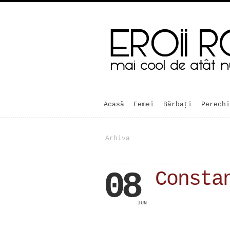
Acasă
Femei
Bărbaţi
Perechi
Arhiva
08
Consta
IUN