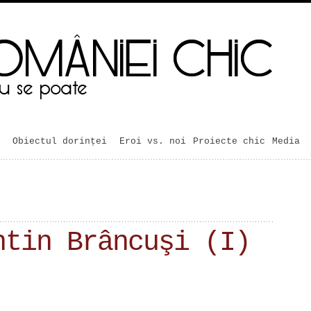
Obiectul dorinței
Eroi vs. noi
Proiecte chic
Media
ntin Brâncuşi (I)