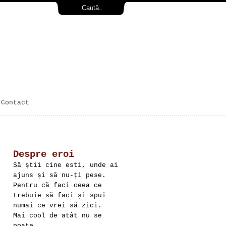
Contact
Despre eroi
Să știi cine esti, unde ai
ajuns și să nu-ți pese.
Pentru că faci ceea ce
trebuie să faci și spui
numai ce vrei să zici.
Mai cool de atât nu se
poate.