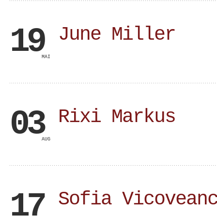
19
June Miller
MAI
03
Rixi Markus
AUG
17
Sofia Vicovean