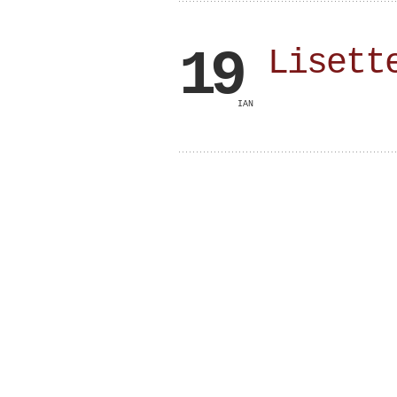
19
Lisett
IAN