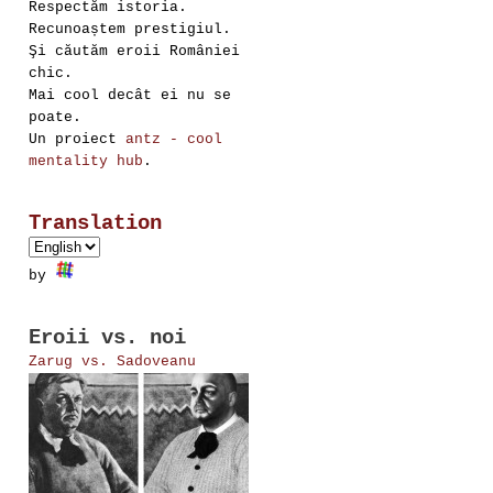
Respectăm istoria.
Recunoaștem prestigiul.
Şi căutăm eroii României
chic.
Mai cool decât ei nu se
poate.
Un proiect
antz - cool
mentality hub
.
Translation
by
Eroii vs. noi
Zarug vs. Sadoveanu