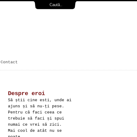
Contact
Despre eroi
Să știi cine esti, unde ai
ajuns și să nu-ți pese.
Pentru că faci ceea ce
trebuie să faci și spui
numai ce vrei să zici.
Mai cool de atât nu se
poate.