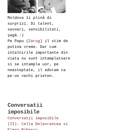
Moldova îi plinâ di
surprizi. Di talent,
savoari, sensibilitati,
şagâ.:)
Pe Papu (
Zarug
) il stim de
putina vreme. Dar cum
intalnirile importante din
viata nu sunt intamplatoare
si se intampla uor, pe
neasteptate, il adoram ca
pe-un vechi prieten.
Conversatii
imposibile
Conversatii imposibile
(II). Cella Delavrancea si
Elena Bibescu