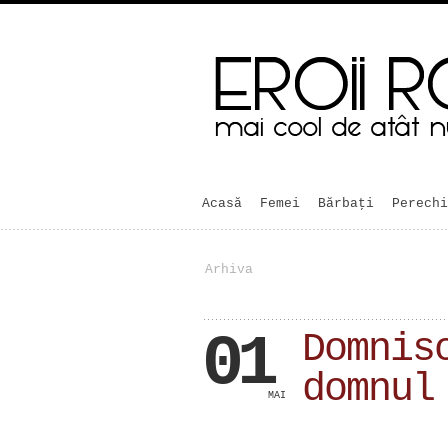
Acasă
Femei
Bărbaţi
Perechi
Arhiva
01
Domnis
domnul
MAI