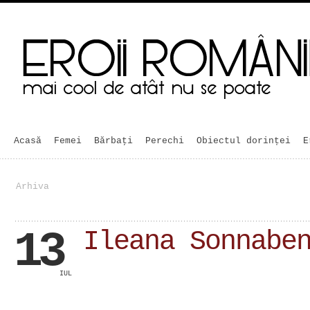
Acasă
Femei
Bărbaţi
Perechi
Obiectul dorinței
E
Arhiva
13
Ileana Sonnabe
IUL