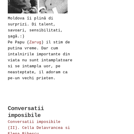
Moldova îi plinâ di
surprizi. Di talent,
savoari, sensibilitati,
şagâ.:)
Pe Papu (
Zarug
) il stim de
putina vreme. Dar cum
intalnirile importante din
viata nu sunt intamplatoare
si se intampla uor, pe
neasteptate, il adoram ca
pe-un vechi prieten.
Conversatii
imposibile
Conversatii imposibile
(II). Cella Delavrancea si
Elena Bibescu