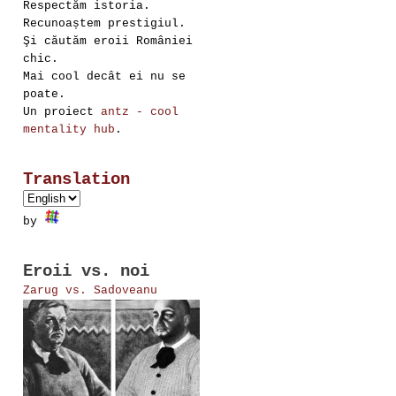
Respectăm istoria.
Recunoaștem prestigiul.
Şi căutăm eroii României
chic.
Mai cool decât ei nu se
poate.
Un proiect
antz - cool
mentality hub
.
Translation
by
Eroii vs. noi
Zarug vs. Sadoveanu