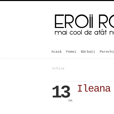
Acasă
Femei
Bărbaţi
Perechi
Arhiva
13
Ileana
IUL