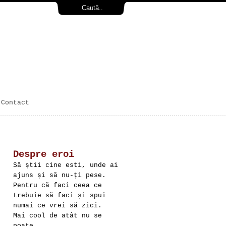
Contact
Despre eroi
Să știi cine esti, unde ai
ajuns și să nu-ți pese.
Pentru că faci ceea ce
trebuie să faci și spui
numai ce vrei să zici.
Mai cool de atât nu se
poate.