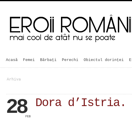
Acasă
Femei
Bărbaţi
Perechi
Obiectul dorinței
E
Arhiva
28
Dora d’Istria.
FEB