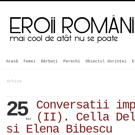
Acasă
Femei
Bărbaţi
Perechi
Obiectul dorinței
E
Arhiva
25
Conversatii im
(II). Cella De
MAI
si Elena Bibescu